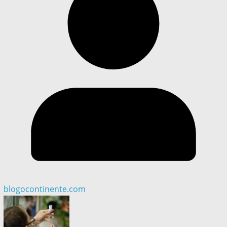
blogocontinente.com