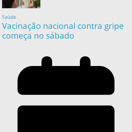
Saúde
Vacinação nacional contra gripe
começa no sábado