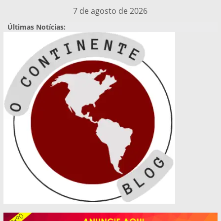
Pular
7 de agosto de 2026
para
Últimas Notícias:
o
conteúdo