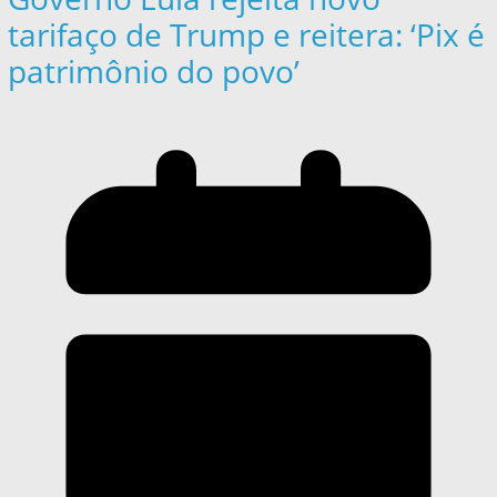
tarifaço de Trump e reitera: ‘Pix é
patrimônio do povo’