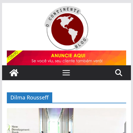
Pular
para
o
conteúdo
Dilma Rousseff