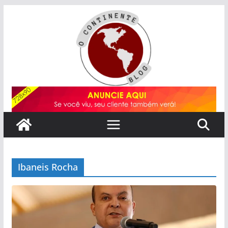
Pular
para
o
conteúdo
Ibaneis Rocha