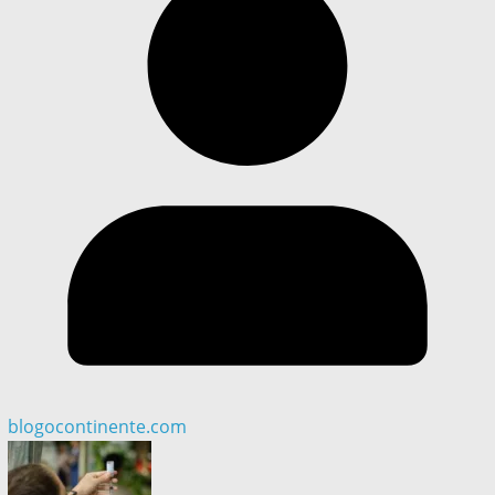
blogocontinente.com