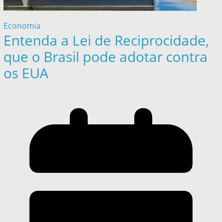
Economia
Entenda a Lei de Reciprocidade,
que o Brasil pode adotar contra
os EUA