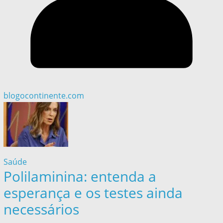
blogocontinente.com
Saúde
Polilaminina: entenda a
esperança e os testes ainda
necessários