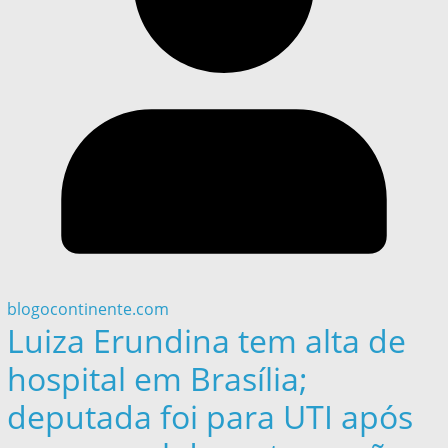
blogocontinente.com
Luiza Erundina tem alta de
hospital em Brasília;
deputada foi para UTI após