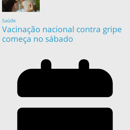
Saúde
Vacinação nacional contra gripe
começa no sábado