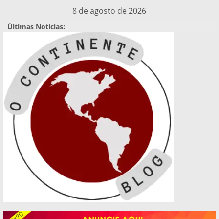
Pular
8 de agosto de 2026
para
Últimas Notícias:
o
conteúdo