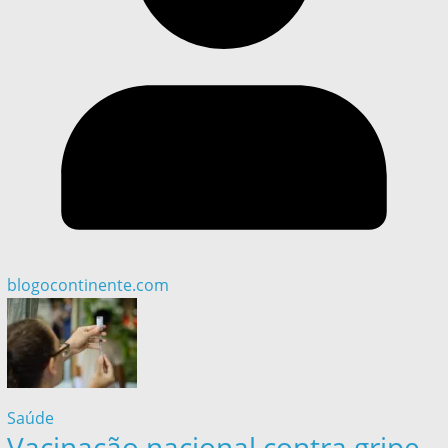
blogocontinente.com
Saúde
Vacinação nacional contra gripe