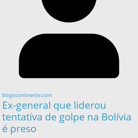
blogocontinente.com
Ex-general que liderou
tentativa de golpe na Bolívia
é preso