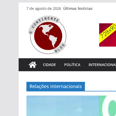
Pular
Últimas Notícias:
7 de agosto de 2026
para
o
conteúdo
CIDADE
POLÍTICA
INTERNACIONA
Relações internacionais