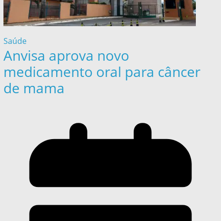
Saúde
Anvisa aprova novo
medicamento oral para câncer
de mama