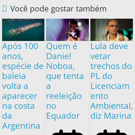
Você pode gostar também
Após 100
Quem é
Lula deve
anos,
Daniel
vetar
espécie de
Noboa,
trechos do
baleia
que tenta
PL do
volta a
a
Licenciam
aparecer
reeleição
ento
na costa
no
Ambiental,
da
Equador
diz Marina
Argentina