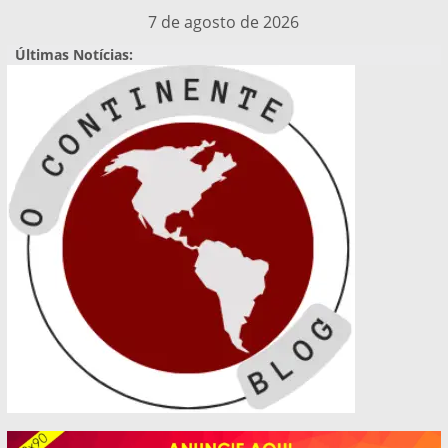
Pular
7 de agosto de 2026
para
Últimas Notícias:
o
conteúdo