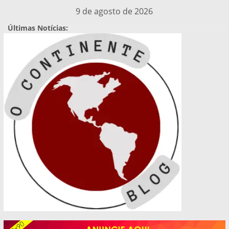
Pular
9 de agosto de 2026
para
Últimas Notícias:
o
conteúdo