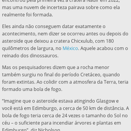
encontrou pela primeira vez a cratera Nadir em 2022,
mas uma nuvem de incerteza pairava sobre como ela
realmente foi formada.
Eles ainda não conseguem datar exatamente o
acontecimento, nem dizer se ocorreu antes ou depois do
asteroide que deixou a cratera Chicxulub, com 180
quilômetros de largura, no
México
. Aquele acabou com o
reinado dos dinossauros.
Mas os pesquisadores dizem que a rocha menor
também surgiu no final do período Cretáceo, quando
foram extintas. Ao colidir com a atmosfera da Terra, teria
formado uma bola de fogo.
“Imagine que o asteroide estava atingindo Glasgow e
você está em Edimburgo, a cerca de 50 km de distância. A
bola de fogo teria cerca de 24 vezes o tamanho do Sol no
céu – o suficiente para incendiar árvores e plantas em
Edimburgo”, diz Nicholson.