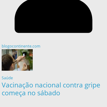
blogocontinente.com
Saúde
Vacinação nacional contra gripe
começa no sábado