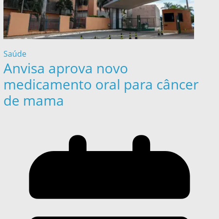
Saúde
Anvisa aprova novo
medicamento oral para câncer
de mama