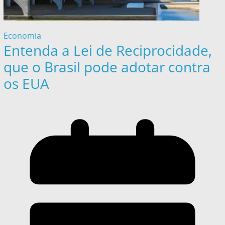
Economia
Entenda a Lei de Reciprocidade,
que o Brasil pode adotar contra
os EUA