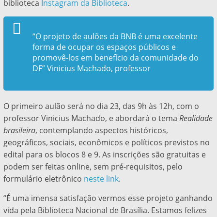
biblioteca
Instagram da Biblioteca
.
“O projeto de aulões da BNB é uma excelente
forma de ocupar os espaços públicos e
promovê-los em benefício da comunidade do
DF” Vinicius Machado, professor
O primeiro aulão será no dia 23, das 9h às 12h, com o
professor Vinicius Machado, e abordará o tema
Realidade
brasileira
, contemplando aspectos históricos,
geográficos, sociais, econômicos e políticos previstos no
edital para os blocos 8 e 9. As inscrições são gratuitas e
podem ser feitas online, sem pré-requisitos, pelo
formulário eletrônico
neste link
.
“É uma imensa satisfação vermos esse projeto ganhando
vida pela Biblioteca Nacional de Brasília. Estamos felizes