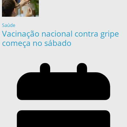
Saúde
Vacinação nacional contra gripe
começa no sábado