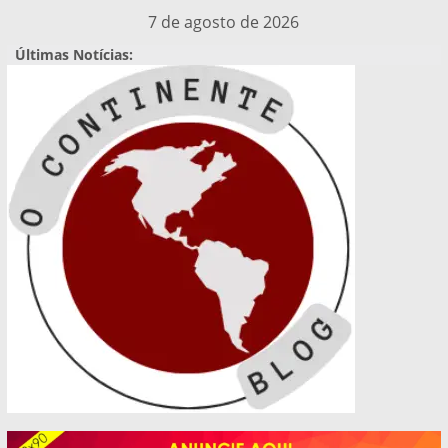
Pular
7 de agosto de 2026
para
Últimas Notícias:
o
conteúdo