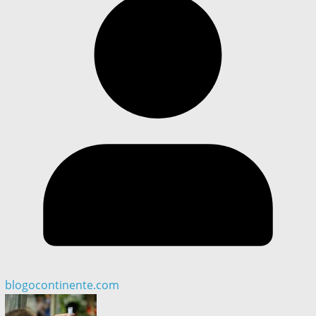
blogocontinente.com