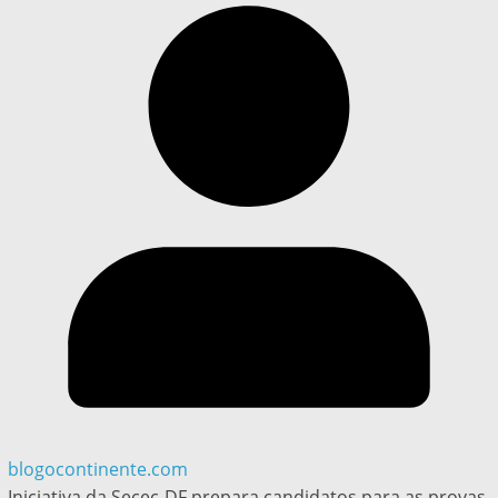
blogocontinente.com
Iniciativa da Secec-DF prepara candidatos para as provas