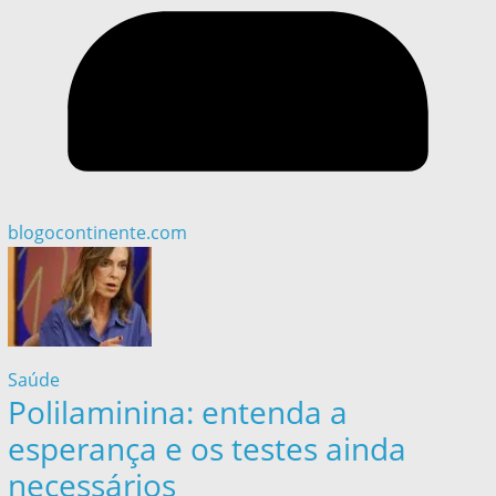
blogocontinente.com
Saúde
Polilaminina: entenda a
esperança e os testes ainda
necessários