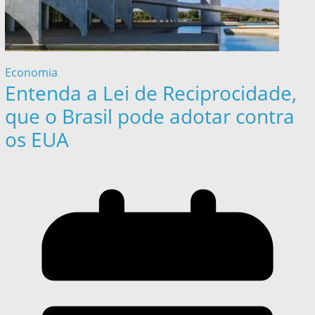
Economia
Entenda a Lei de Reciprocidade,
que o Brasil pode adotar contra
os EUA