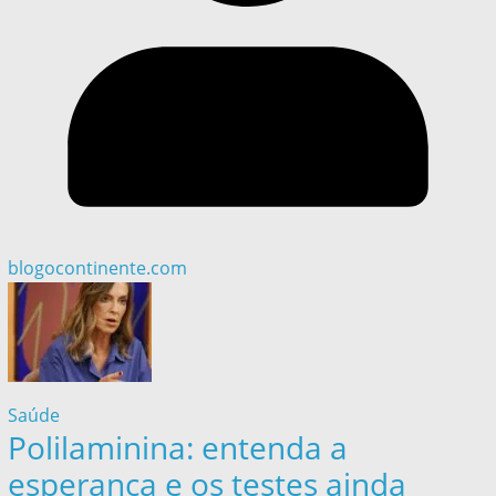
blogocontinente.com
Saúde
Polilaminina: entenda a
esperança e os testes ainda