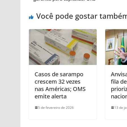
Você pode gostar també
Casos de sarampo
Anvisa
crescem 32 vezes
fila d
nas Américas; OMS
priori
emite alerta
nacio
5 de fevereiro de 2026
13 de j