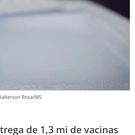
Walterson Rosa/MS
trega de 1,3 mi de vacinas