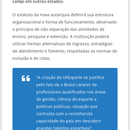
campi em outros estados
.
O estatuto da nova autarquia definirá sua estrutura
organizacional e forma de funcionamento, observado
o princípio de não separação das atividades de
ensino, pesquisa e extensão. A instituição poderá
utilizar formas alternativas de ingresso, estratégias
de atendimento e fomento, respeitadas as normas de
inclusão e de cotas.
“A criação da UFEsporte se justifica
pelo fato de o Brasil carecer de
profissionais qualificados nas áreas
de gestão, ciência do esporte e
políticas públicas, situação que
contrasta com a reconhecida
capacidade do país em descobrir
grandes talentos esportivos”,