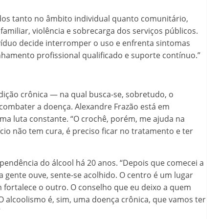
os tanto no âmbito individual quanto comunitário,
amiliar, violência e sobrecarga dos serviços públicos.
íduo decide interromper o uso e enfrenta sintomas
hamento profissional qualificado e suporte contínuo.”
ição crônica — na qual busca-se, sobretudo, o
l combater a doença. Alexandre Frazão está em
uma luta constante. “O crochê, porém, me ajuda na
io não tem cura, é preciso ficar no tratamento e ter
ependência do álcool há 20 anos. “Depois que comecei a
a gente ouve, sente-se acolhido. O centro é um lugar
 fortalece o outro. O conselho que eu deixo a quem
O alcoolismo é, sim, uma doença crônica, que vamos ter
”