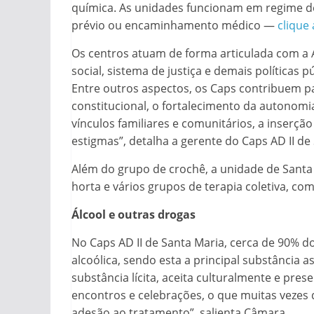
química. As unidades funcionam em regime d
prévio ou encaminhamento médico —
clique
Os centros atuam de forma articulada com a A
social, sistema de justiça e demais políticas 
Entre outros aspectos, os Caps contribuem pa
constitucional, o fortalecimento da autonom
vínculos familiares e comunitários, a inserçã
estigmas”, detalha a gerente do Caps AD II d
Além do grupo de crochê, a unidade de Santa
horta e vários grupos de terapia coletiva, com
Álcool e outras drogas
No Caps AD II de Santa Maria, cerca de 90% 
alcoólica, sendo esta a principal substância 
substância lícita, aceita culturalmente e pres
encontros e celebrações, o que muitas vezes 
adesão ao tratamento”, salienta Câmara.