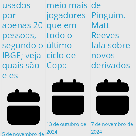
usados
meio mais
de
por
jogadores
Pinguim,
apenas 20
que em
Matt
pessoas,
todo o
Reeves
segundo o
último
fala sobre
IBGE; veja
ciclo de
novos
quais são
Copa
derivados
eles
13 de outubro de
7 de novembro de
2024
2024
5 de novembro de