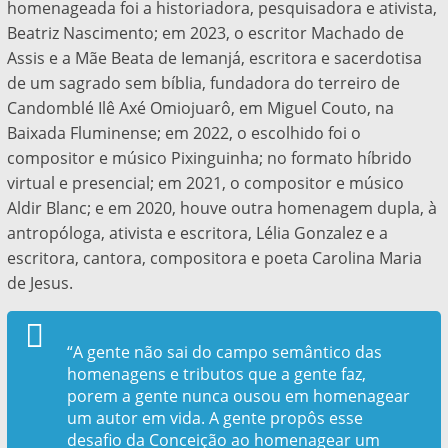
homenageada foi a historiadora, pesquisadora e ativista,
Beatriz Nascimento; em 2023, o escritor Machado de
Assis e a Mãe Beata de Iemanjá, escritora e sacerdotisa
de um sagrado sem bíblia, fundadora do terreiro de
Candomblé Ilê Axé Omiojuarô, em Miguel Couto, na
Baixada Fluminense; em 2022, o escolhido foi o
compositor e músico Pixinguinha; no formato híbrido
virtual e presencial; em 2021, o compositor e músico
Aldir Blanc; e em 2020, houve outra homenagem dupla, à
antropóloga, ativista e escritora, Lélia Gonzalez e a
escritora, cantora, compositora e poeta Carolina Maria
de Jesus.
“A gente não sai do campo semântico das
homenagens e tributos que a gente faz,
porem a gente nunca ousou em homenagear
um autor em vida. A gente propôs esse
desafio da Conceição ao homenagear um