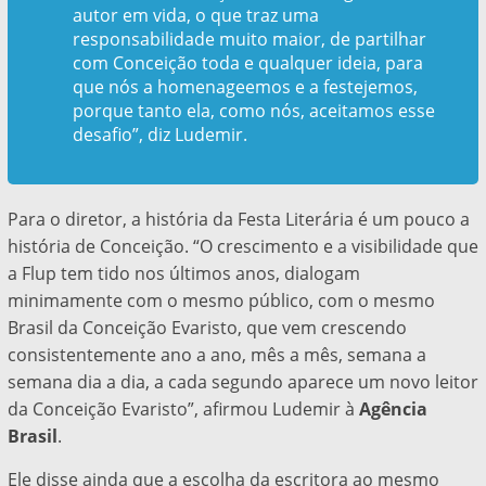
autor em vida, o que traz uma
responsabilidade muito maior, de partilhar
com Conceição toda e qualquer ideia, para
que nós a homenageemos e a festejemos,
porque tanto ela, como nós, aceitamos esse
desafio”, diz Ludemir.
Para o diretor, a história da Festa Literária é um pouco a
história de Conceição. “O crescimento e a visibilidade que
a Flup tem tido nos últimos anos, dialogam
minimamente com o mesmo público, com o mesmo
Brasil da Conceição Evaristo, que vem crescendo
consistentemente ano a ano, mês a mês, semana a
semana dia a dia, a cada segundo aparece um novo leitor
da Conceição Evaristo”, afirmou Ludemir à
Agência
Brasil
.
Ele disse ainda que a escolha da escritora ao mesmo