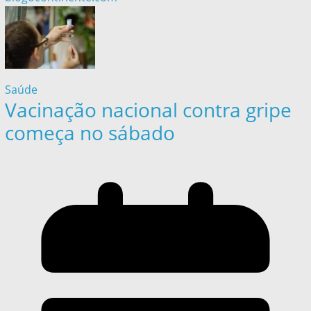
Saúde
Vacinação nacional contra gripe
começa no sábado