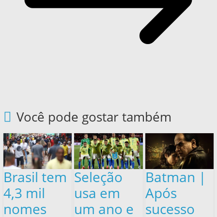
Você pode gostar também
Brasil tem
Seleção
Batman |
4,3 mil
usa em
Após
nomes
um ano e
sucesso