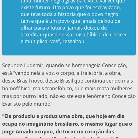
uma mulher negra grávida e você vai ver que
existe futuro. Um povo que foi escravizado,
que teve toda a história que o povo negro
tem e que é um povo que jamais deixou de
olhar para o futuro, jamais deixou de
acreditar quase nessa coisa bíblica de crescei
e multiplicai-vos”, ressaltou.
Segundo Ludemir, quando se homenageia Conceição,
está “vendo nela a voz, o corpo, a trajetória, a obra,
desse Brasil novo, desse Brasil que continua sendo mais
homofóbico, mais transfóbico, que mais mata mulheres,
mas por outro lado, não existe esse fenômeno Conceição
Evaristo pelo mundo”.
“Ela produziu e produz uma obra, que hoje em dia
ocupa no imaginário brasileiro, o mesmo lugar que o
Jorge Amado ocupou, de tocar no coração das