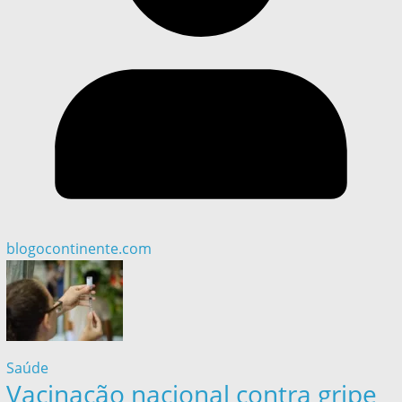
blogocontinente.com
Saúde
Vacinação nacional contra gripe