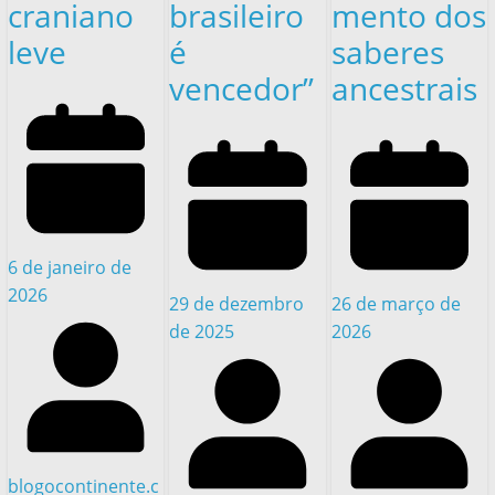
craniano
brasileiro
mento dos
leve
é
saberes
vencedor”
ancestrais
6 de janeiro de
2026
29 de dezembro
26 de março de
de 2025
2026
blogocontinente.c