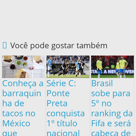
Você pode gostar também
Conheça a
Série C:
Brasil
barraquin
Ponte
sobe para
ha de
Preta
5º no
tacos no
conquista
ranking da
México
1º título
Fifa e será
que
nacional
cabeça de