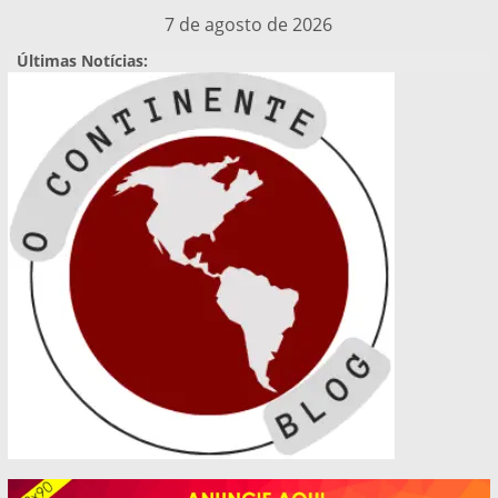
Pular
7 de agosto de 2026
para
Últimas Notícias:
o
conteúdo