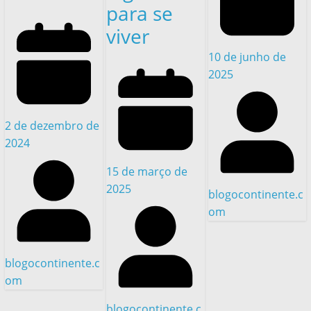
para se
viver
10 de junho de
2025
2 de dezembro de
2024
15 de março de
2025
blogocontinente.c
om
blogocontinente.c
om
blogocontinente.c