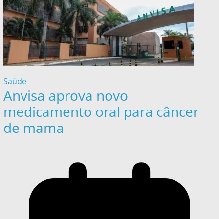
Saúde
Anvisa aprova novo
medicamento oral para câncer
de mama