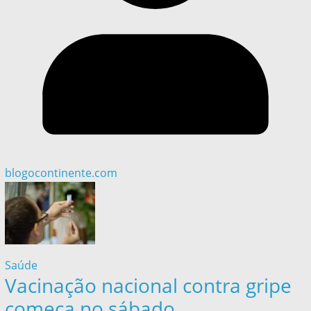
blogocontinente.com
Saúde
Vacinação nacional contra gripe
começa no sábado