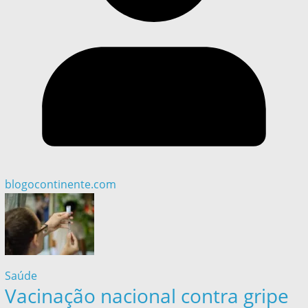
blogocontinente.com
Saúde
Vacinação nacional contra gripe