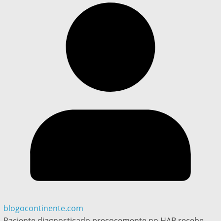
blogocontinente.com
Paciente diagnosticado precocemente no HAB recebe