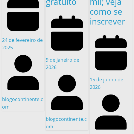
gratuito
mil; veja
como se
inscrever
24 de fevereiro de
2025
9 de janeiro de
2026
15 de junho de
2026
blogocontinente.c
om
blogocontinente.c
om