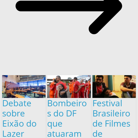
Debate
Bombeiro
Festival
sobre
s do DF
Brasileiro
Eixão do
que
de Filmes
Lazer
atuaram
de