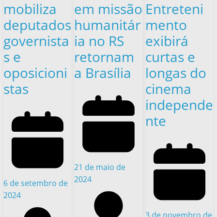
mobiliza
em missão
Entreteni
deputados
humanitár
mento
governista
ia no RS
exibirá
s e
retornam
curtas e
oposicioni
a Brasília
longas do
stas
cinema
independe
nte
21 de maio de
2024
6 de setembro de
2024
3 de novembro de