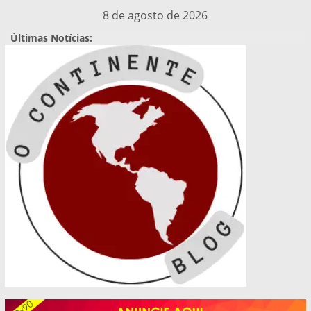
Pular
8 de agosto de 2026
para
Últimas Notícias:
o
conteúdo