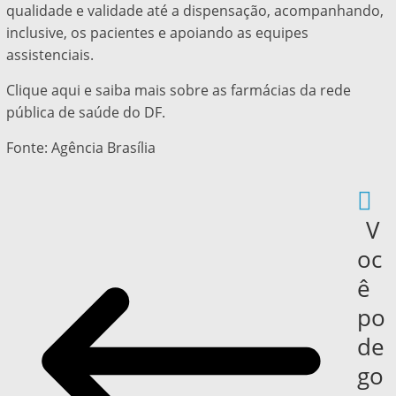
qualidade e validade até a dispensação, acompanhando,
inclusive, os pacientes e apoiando as equipes
assistenciais.
Clique aqui e saiba mais sobre as farmácias da rede
pública de saúde do DF.
Fonte: Agência Brasília
V
oc
ê
po
de
go