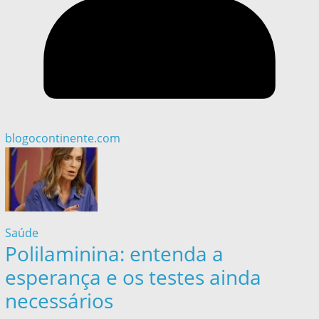
blogocontinente.com
Saúde
Polilaminina: entenda a
esperança e os testes ainda
necessários