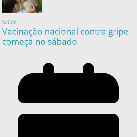
Saúde
Vacinação nacional contra gripe
começa no sábado