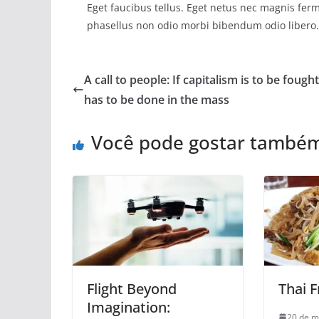
Eget faucibus tellus. Eget netus nec magnis f
phasellus non odio morbi bibendum odio libero.
A call to people: If capitalism is to be fought,
has to be done in the mass
Você pode gostar també
Flight Beyond
Thai 
Imagination:
20 de m