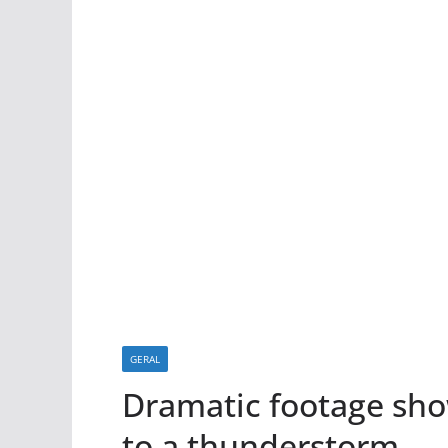
GERAL
Dramatic footage sho
to a thunderstorm