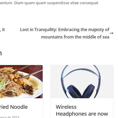
ermentum. Diam quam quam suspendisse vitae consequat
 it
Lost in Tranquility: Embracing the majesty of
mountains from the middle of sea
m
Fried Noodle
Wireless
Headphones are now
arço de 2015