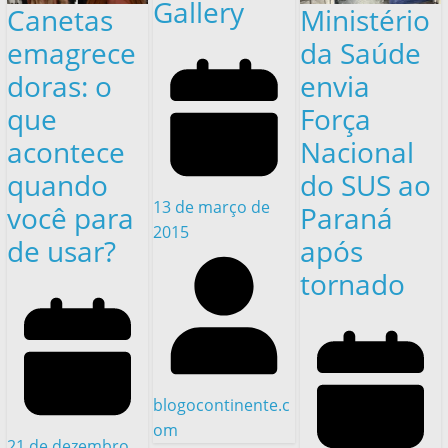
Gallery
Canetas
Ministério
emagrece
da Saúde
doras: o
envia
que
Força
acontece
Nacional
quando
do SUS ao
13 de março de
você para
Paraná
2015
de usar?
após
tornado
blogocontinente.c
om
21 de dezembro