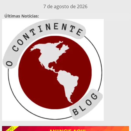
Pular
7 de agosto de 2026
para
Últimas Notícias:
o
conteúdo