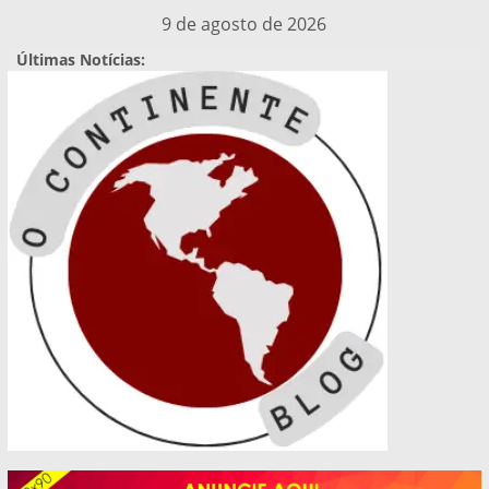
Pular
9 de agosto de 2026
para
Últimas Notícias:
o
conteúdo