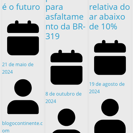
é o futuro
para
relativa do
asfaltame
ar abaixo
nto da BR-
de 10%
319
21 de maio de
2024
19 de agosto de
2024
8 de outubro de
2024
blogocontinente.c
om