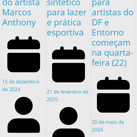
do artista
sintético
para
Marcos
para lazer
artistas do
Anthony
e prática
DF e
esportiva
Entorno
começam
na quarta-
feira (22)
15 de dezembro
de 2024
21 de fevereiro de
2025
20 de maio de
2024