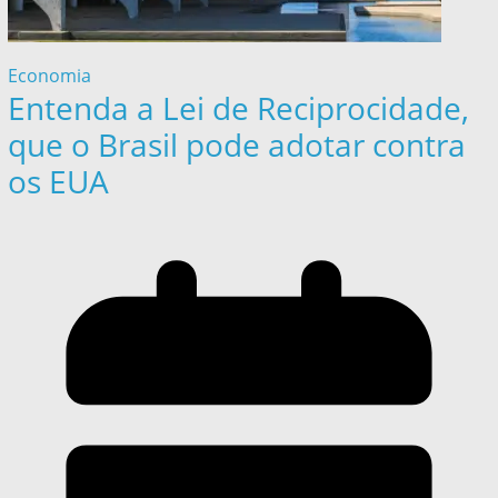
Economia
Entenda a Lei de Reciprocidade,
que o Brasil pode adotar contra
os EUA