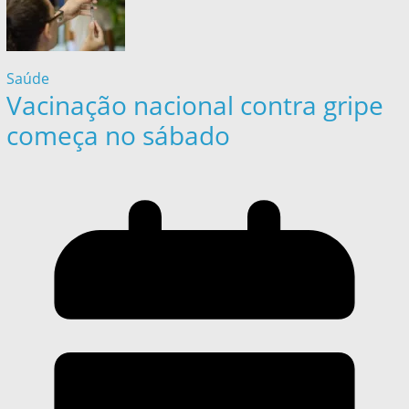
Saúde
Vacinação nacional contra gripe
começa no sábado