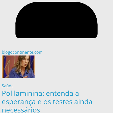
blogocontinente.com
Saúde
Polilaminina: entenda a
esperança e os testes ainda
necessários