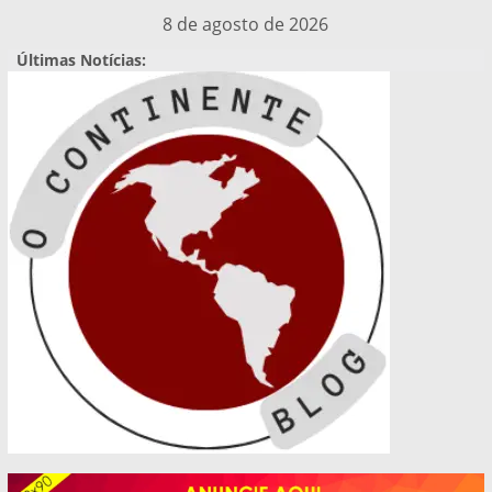
Pular
8 de agosto de 2026
para
Últimas Notícias:
o
conteúdo