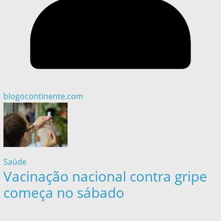
blogocontinente.com
Saúde
Vacinação nacional contra gripe
começa no sábado