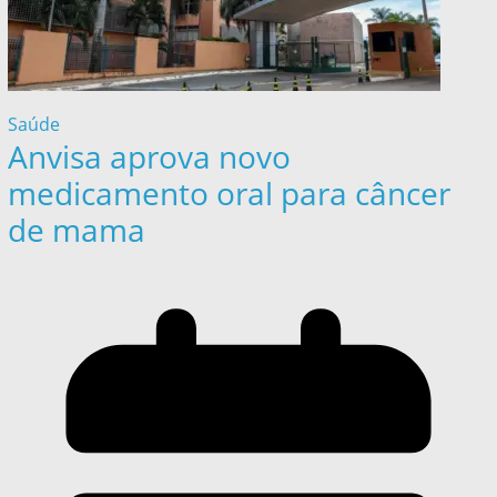
Saúde
Anvisa aprova novo
medicamento oral para câncer
de mama