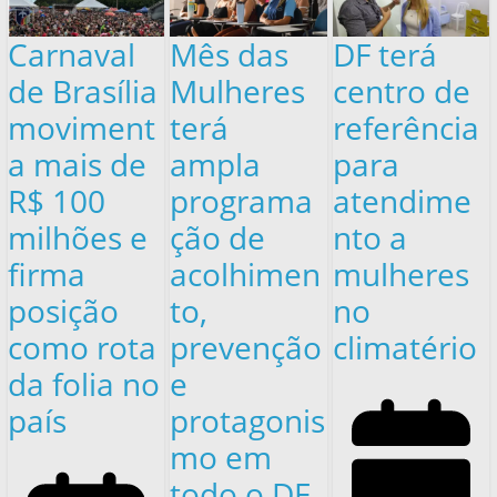
Carnaval
Mês das
DF terá
de Brasília
Mulheres
centro de
moviment
terá
referência
a mais de
ampla
para
R$ 100
programa
atendime
milhões e
ção de
nto a
firma
acolhimen
mulheres
posição
to,
no
como rota
prevenção
climatério
da folia no
e
país
protagonis
mo em
todo o DF