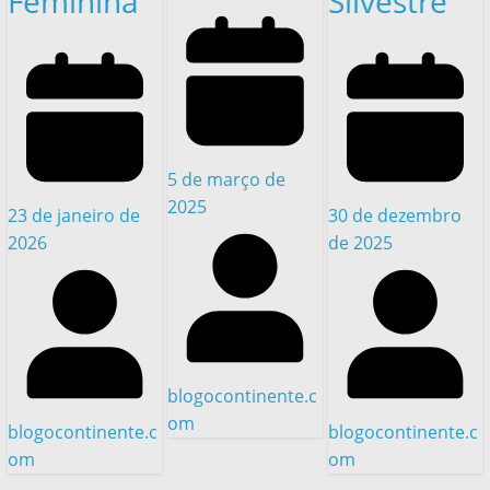
Feminina
Silvestre
5 de março de
2025
23 de janeiro de
30 de dezembro
2026
de 2025
blogocontinente.c
om
blogocontinente.c
blogocontinente.c
om
om