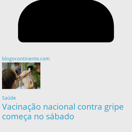
blogocontinente.com
Saúde
Vacinação nacional contra gripe
começa no sábado