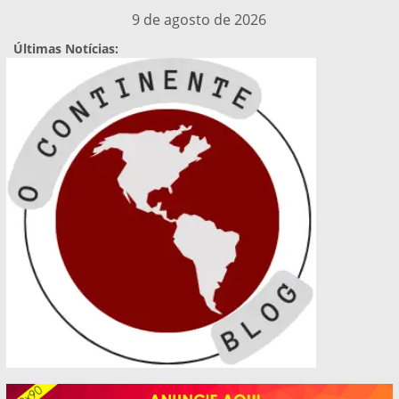
Pular
9 de agosto de 2026
para
Últimas Notícias:
o
conteúdo