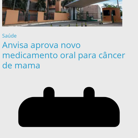
Saúde
Anvisa aprova novo
medicamento oral para câncer
de mama