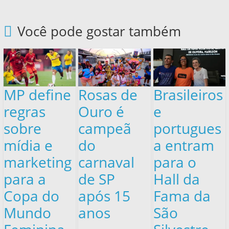
Você pode gostar também
MP define
Rosas de
Brasileiros
regras
Ouro é
e
sobre
campeã
portugues
mídia e
do
a entram
marketing
carnaval
para o
para a
de SP
Hall da
Copa do
após 15
Fama da
Mundo
anos
São