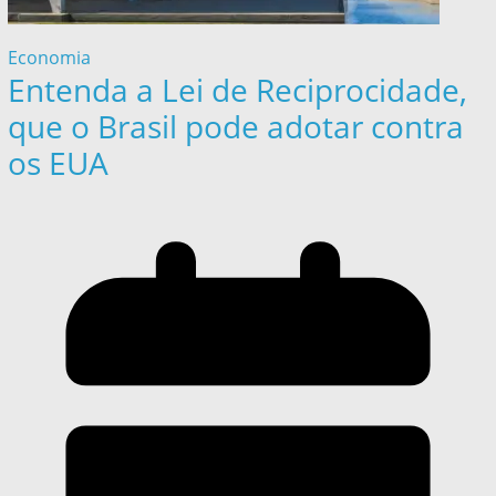
Economia
Entenda a Lei de Reciprocidade,
que o Brasil pode adotar contra
os EUA