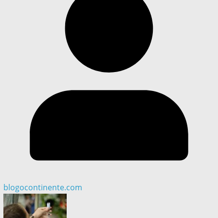
blogocontinente.com