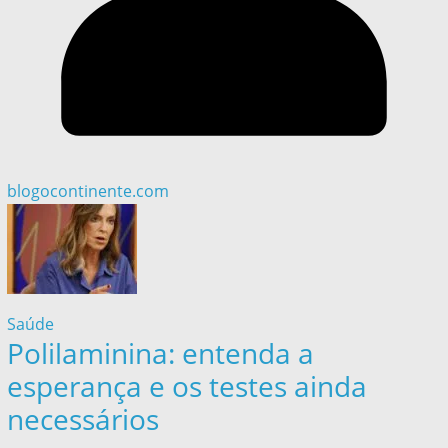
blogocontinente.com
Saúde
Polilaminina: entenda a
esperança e os testes ainda
necessários