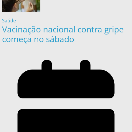
Saúde
Vacinação nacional contra gripe
começa no sábado