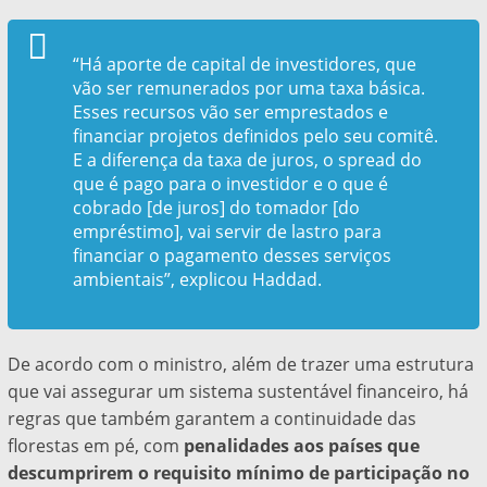
“Há aporte de capital de investidores, que
vão ser remunerados por uma taxa básica.
Esses recursos vão ser emprestados e
financiar projetos definidos pelo seu comitê.
E a diferença da taxa de juros, o
spread
do
que é pago para o investidor e o que é
cobrado [de juros] do tomador [do
empréstimo], vai servir de lastro para
financiar o pagamento desses serviços
ambientais”, explicou Haddad.
De acordo com o ministro, além de trazer uma estrutura
que vai assegurar um sistema sustentável financeiro, há
regras que também garantem a continuidade das
florestas em pé, com
penalidades aos países que
descumprirem o requisito mínimo de participação no