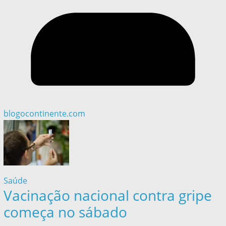
blogocontinente.com
Saúde
Vacinação nacional contra gripe
começa no sábado