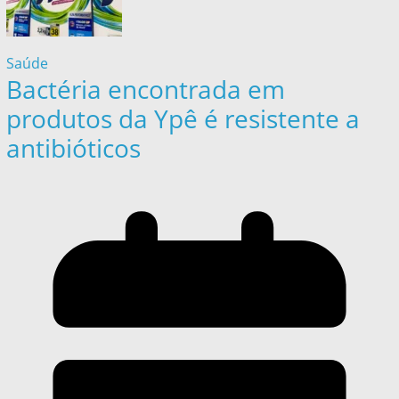
Saúde
Bactéria encontrada em
produtos da Ypê é resistente a
antibióticos