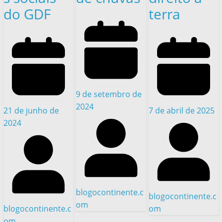
do GDF
terra
9 de setembro de
2024
21 de junho de
7 de abril de 2025
2024
blogocontinente.c
blogocontinente.c
om
blogocontinente.c
om
om