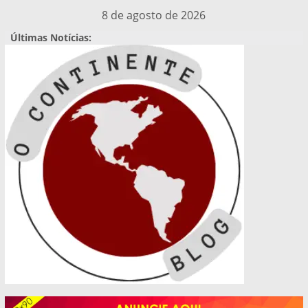
Pular
8 de agosto de 2026
para
Últimas Notícias:
o
conteúdo