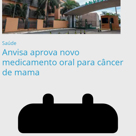
Saúde
Anvisa aprova novo
medicamento oral para câncer
de mama