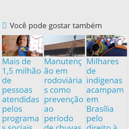
Você pode gostar também
Mais de
Manutenç
Milhares
1,5 milhão
ão em
de
de
rodoviária
indígenas
pessoas
s como
acampam
atendidas
prevenção
em
pelos
ao
Brasília
programa
período
pelo
s sociais
de chuvas
direito à