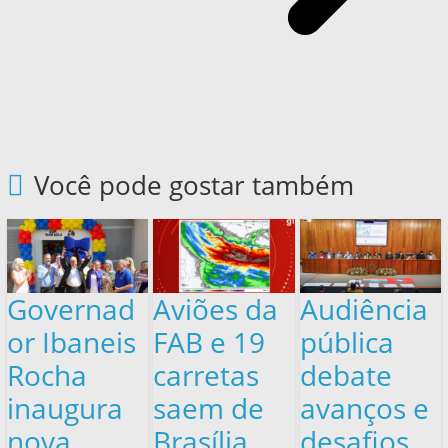
Você pode gostar também
Governad
Aviões da
Audiência
or Ibaneis
FAB e 19
pública
Rocha
carretas
debate
inaugura
saem de
avanços e
nova
Brasília
desafios