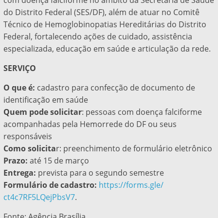
com doença falciforme no âmbito da Secretaria de Saúde
do Distrito Federal (SES/DF), além de atuar no Comitê
Técnico de Hemoglobinopatias Hereditárias do Distrito
Federal, fortalecendo ações de cuidado, assistência
especializada, educação em saúde e articulação da rede.
SERVIÇO
O que é:
cadastro para confecção de documento de
identificação em saúde
Quem pode solicitar
: pessoas com doença falciforme
acompanhadas pela Hemorrede do DF ou seus
responsáveis
Como solicita
r: preenchimento de formulário eletrônico
Prazo:
até 15 de março
Entrega:
prevista para o segundo semestre
Formulário de cadastro:
https://forms.gle/
ct4c7RF5LQejPbsV7
.
Fonte: Agência Brasília