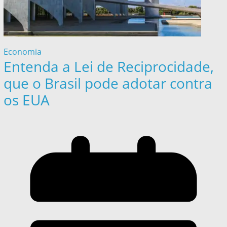
Economia
Entenda a Lei de Reciprocidade,
que o Brasil pode adotar contra
os EUA