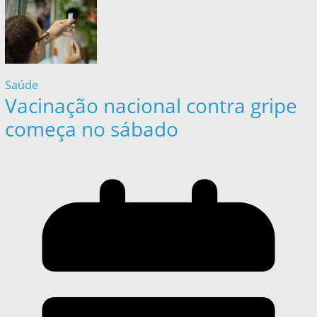
Saúde
Vacinação nacional contra gripe
começa no sábado