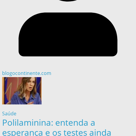
blogocontinente.com
Saúde
Polilaminina: entenda a
esperança e os testes ainda