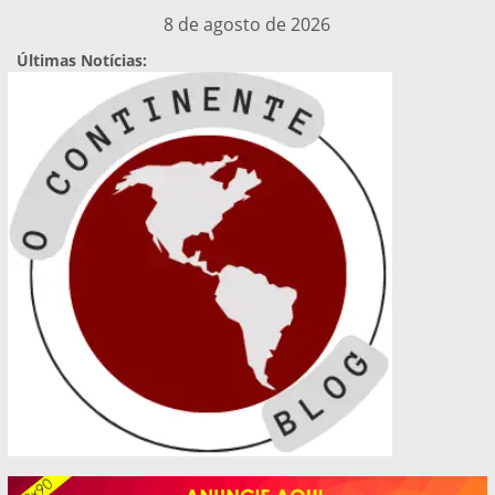
Pular
8 de agosto de 2026
para
Últimas Notícias:
o
conteúdo