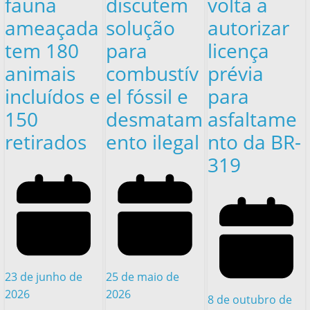
fauna
discutem
volta a
ameaçada
solução
autorizar
tem 180
para
licença
animais
combustív
prévia
incluídos e
el fóssil e
para
150
desmatam
asfaltame
retirados
ento ilegal
nto da BR-
319
23 de junho de
25 de maio de
2026
2026
8 de outubro de