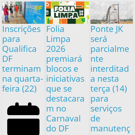
Inscrições
Folia
Ponte JK
para
Limpa
será
Qualifica
2026
parcialme
DF
premiará
nte
terminam
blocos e
interditad
na quarta-
iniciativas
a nesta
feira (22)
que se
terça (14)
destacara
para
m no
serviços
Carnaval
de
do DF
manutenç