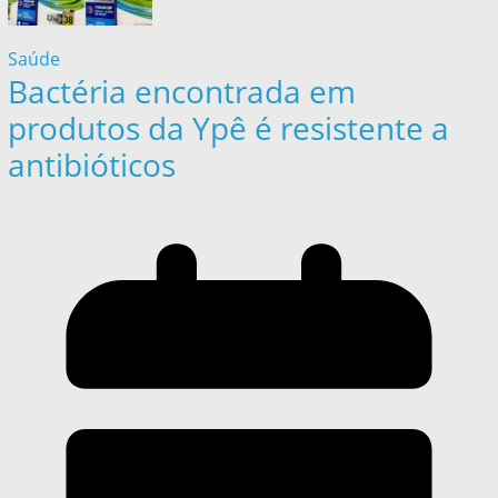
Saúde
Bactéria encontrada em
produtos da Ypê é resistente a
antibióticos