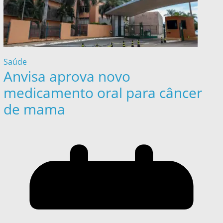
Saúde
Anvisa aprova novo
medicamento oral para câncer
de mama