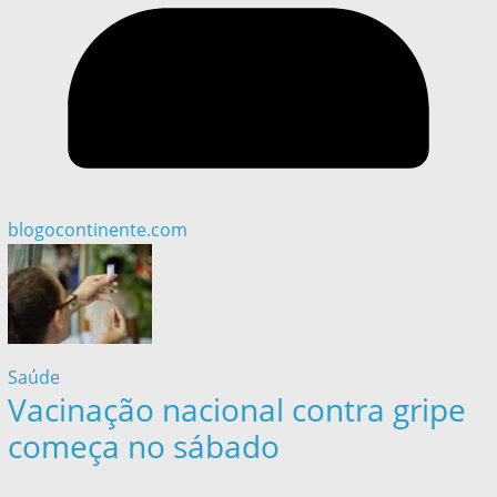
blogocontinente.com
Saúde
Vacinação nacional contra gripe
começa no sábado