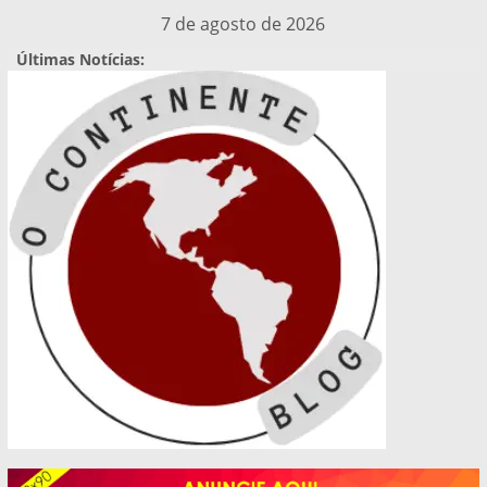
Pular
7 de agosto de 2026
para
Últimas Notícias:
o
conteúdo