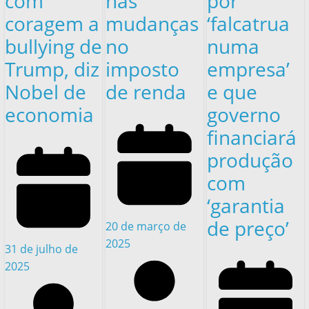
com
nas
por
coragem a
mudanças
‘falcatrua
bullying de
no
numa
Trump, diz
imposto
empresa’
Nobel de
de renda
e que
economia
governo
financiará
produção
com
‘garantia
de preço’
20 de março de
2025
31 de julho de
2025