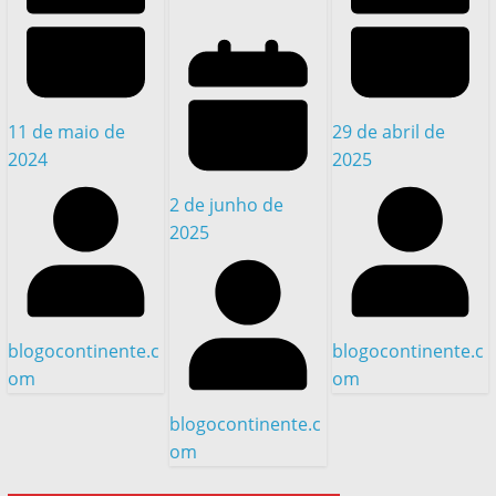
11 de maio de
29 de abril de
2024
2025
2 de junho de
2025
blogocontinente.c
blogocontinente.c
om
om
blogocontinente.c
om