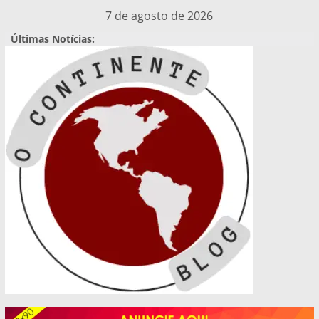
Pular
7 de agosto de 2026
para
Últimas Notícias:
o
conteúdo