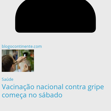
blogocontinente.com
Saúde
Vacinação nacional contra gripe
começa no sábado