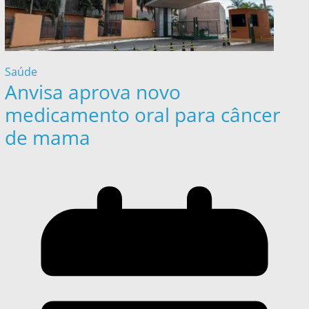
Saúde
Anvisa aprova novo
medicamento oral para câncer
de mama