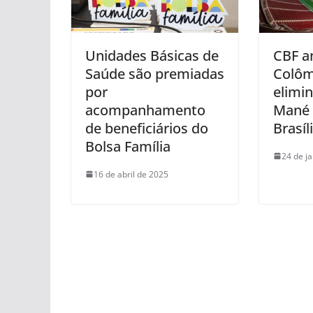
Unidades Básicas de
CBF an
Saúde são premiadas
Colôm
por
elimin
acompanhamento
Mané 
de beneficiários do
Brasíl
Bolsa Família
24 de j
16 de abril de 2025