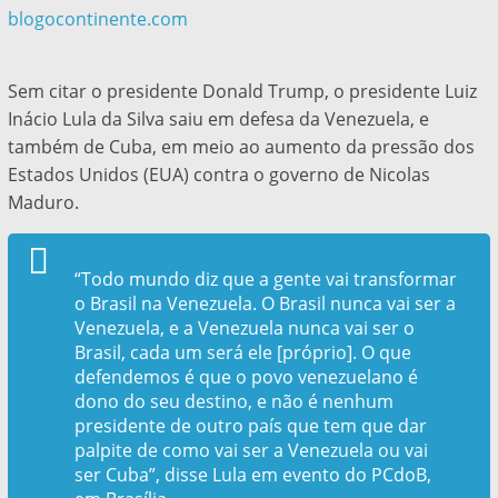
blogocontinente.com
Sem citar o presidente Donald Trump, o presidente Luiz
Inácio Lula da Silva saiu em defesa da Venezuela, e
também de Cuba, em meio ao aumento da pressão dos
Estados Unidos (EUA) contra o governo de Nicolas
Maduro.
“Todo mundo diz que a gente vai transformar
o Brasil na Venezuela. O Brasil nunca vai ser a
Venezuela, e a Venezuela nunca vai ser o
Brasil, cada um será ele [próprio]. O que
defendemos é que o povo venezuelano é
dono do seu destino, e não é nenhum
presidente de outro país que tem que dar
palpite de como vai ser a Venezuela ou vai
ser Cuba”, disse Lula em evento do PCdoB,