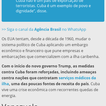
Cuba não é um país de exportação de
terroristas. Cuba é um exemplo de povo e
dignidade”, disse.
>> Siga o canal da
Agência Brasil
no WhatsApp
Os EUA tentam, desde a década de 1960, mudar o
sistema político de Cuba aplicando um embargo
econômico e financeiro que pune empresas e
embarcações que comercializem com a ilha caribenha.
Com o início do novo governo Trump, as medidas
contra Cuba foram reforçadas, incluindo ameaças
contra nações que contratam
serviços médicos da
ilha
, uma das poucas fontes de receita do país
. Cuba
vive uma crise econômica com recorrentes quedas de
energia.