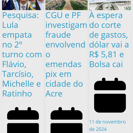
Pesquisa:
CGU e PF
À espera
Lula
investigam
do corte
empata
fraude
de gastos,
no 2º
envolvend
dólar vai a
turno com
o
R$ 5,81 e
Flávio,
emendas
Bolsa cai
Tarcísio,
pix em
Michelle e
cidade do
Ratinho
Acre
11 de novembro
de 2024