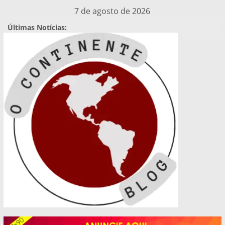
Pular
7 de agosto de 2026
para
Últimas Notícias:
o
conteúdo