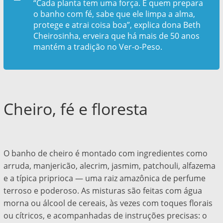
“Cada planta tem uma força. E quem prepara
o banho com fé, sabe que ele limpa a alma,
protege e atrai coisa boa”, explica dona Beth
Cheirosinha, erveira que há mais de 50 anos
mantém a tradição no Ver-o-Peso.
Cheiro, fé e floresta
O banho de cheiro é montado com ingredientes como
arruda, manjericão, alecrim, jasmim, patchouli, alfazema
e a típica priprioca — uma raiz amazônica de perfume
terroso e poderoso. As misturas são feitas com água
morna ou álcool de cereais, às vezes com toques florais
ou cítricos, e acompanhadas de instruções precisas: o