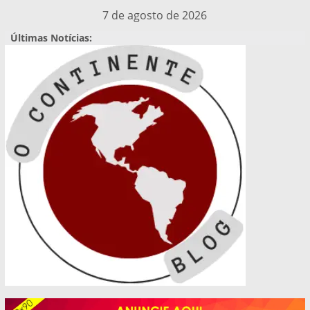
Pular
7 de agosto de 2026
para
Últimas Notícias:
o
conteúdo