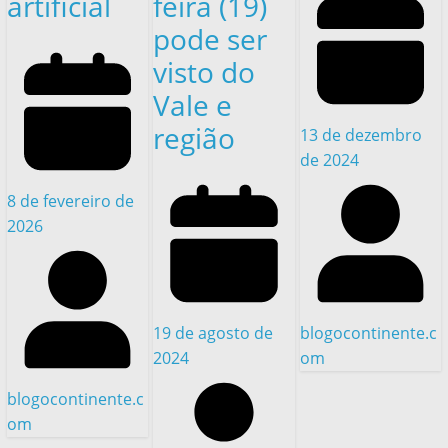
artificial
feira (19)
pode ser
visto do
Vale e
região
13 de dezembro
de 2024
8 de fevereiro de
2026
19 de agosto de
blogocontinente.c
2024
om
blogocontinente.c
om