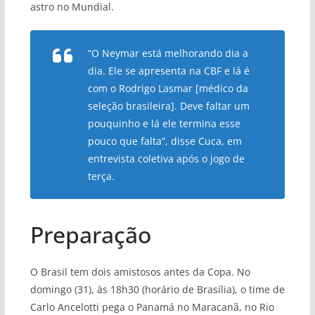
astro no Mundial.
“O Neymar está melhorando dia a
dia. Ele se apresenta na CBF e lá é
com o Rodrigo Lasmar [médico da
seleção brasileira]. Deve faltar um
pouquinho e lá ele termina esse
pouco que falta”, disse Cuca, em
entrevista coletiva após o jogo de
terça.
Preparação
O Brasil tem dois amistosos antes da Copa. No
domingo (31), às 18h30 (horário de Brasília), o time de
Carlo Ancelotti pega o Panamá no Maracanã, no Rio