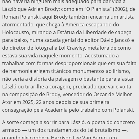
não haveria ninguém mais adequado para dar vida a
László que Adrien Brody; como em “O Pianista” (2002), de
Roman Polanski, aqui Brody também encarna um artista
atormentado, que chega à América escapando do
Holocausto, mirando a Estátua da Liberdade de cabeça
para baixo, numa sacada genial do editor Dávid Jancsó e
do diretor de fotografia Lol Crawley, metáfora de como
estava sua vida naquele momento. Acostumado a
trabalhar com formas desproporcionais que em sua falta
de harmonia erigem titânicos monumentos ao lirismo,
não seria a disforia da paisagem o bastante para afastar
László ou tirar-lhe a coragem, predicado que vai e volta
na composição de Brody, vencedor do Oscar de Melhor
Ator em 2025, 22 anos depois de sua primeira
consagração pela Academia pelo trabalho com Polanski.
A sorte começa a sorrir para László, o poeta do concreto
armado — um dos fundamentos do tal brutalismo —,
quando ele conhece Harrison Lee Van Buren, um