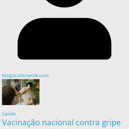
blogocontinente.com
Saúde
Vacinação nacional contra gripe