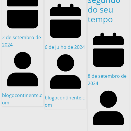
do seu
tempo
2 de setembro de
2024
6 de julho de 2024
8 de setembro de
2024
blogocontinente.c
blogocontinente.c
om
om