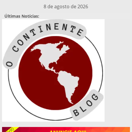
Pular
8 de agosto de 2026
para
Últimas Notícias:
o
conteúdo