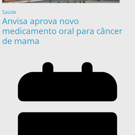
Saúde
Anvisa aprova novo
medicamento oral para câncer
de mama