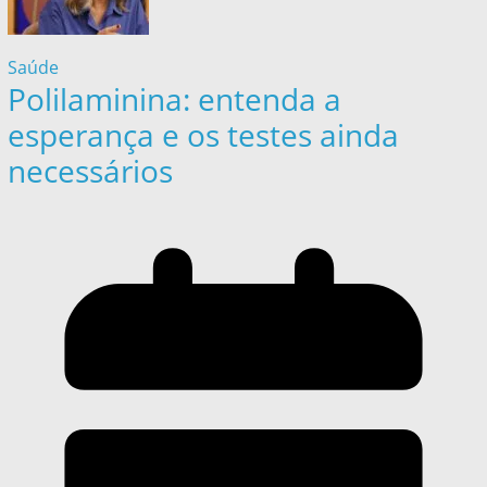
Saúde
Polilaminina: entenda a
esperança e os testes ainda
necessários