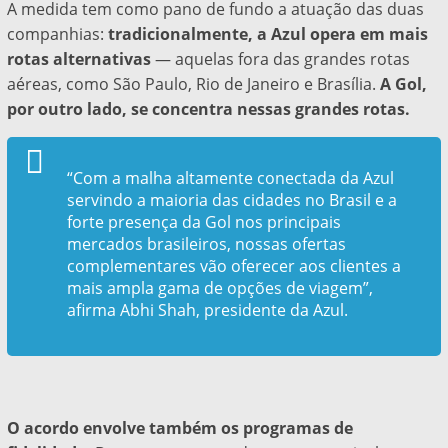
A medida tem como pano de fundo a atuação das duas
companhias:
tradicionalmente, a Azul opera em mais
rotas alternativas
— aquelas fora das grandes rotas
aéreas, como São Paulo, Rio de Janeiro e Brasília.
A Gol,
por outro lado, se concentra nessas grandes rotas.
“Com a malha altamente conectada da Azul
servindo a maioria das cidades no Brasil e a
forte presença da Gol nos principais
mercados brasileiros, nossas ofertas
complementares vão oferecer aos clientes a
mais ampla gama de opções de viagem”,
afirma Abhi Shah, presidente da Azul.
O acordo envolve também os programas de