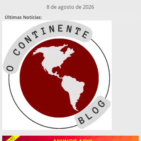
Pular
8 de agosto de 2026
para
Últimas Notícias:
o
conteúdo