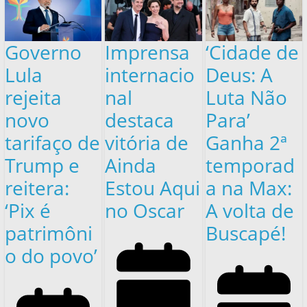
Governo
Imprensa
‘Cidade de
Lula
internacio
Deus: A
rejeita
nal
Luta Não
novo
destaca
Para’
tarifaço de
vitória de
Ganha 2ª
Trump e
Ainda
temporad
reitera:
Estou Aqui
a na Max:
‘Pix é
no Oscar
A volta de
patrimôni
Buscapé!
o do povo’