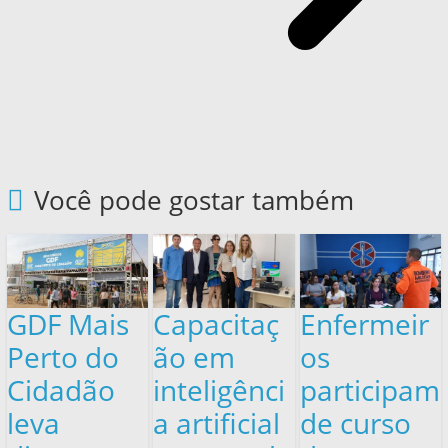
Você pode gostar também
GDF Mais
Capacitaç
Enfermeir
Perto do
ão em
os
Cidadão
inteligênci
participam
leva
a artificial
de curso