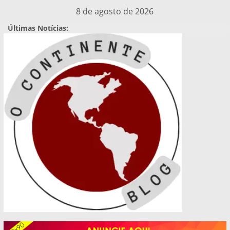
Pular
8 de agosto de 2026
para
Últimas Notícias:
o
conteúdo