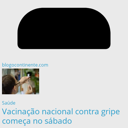
blogocontinente.com
Saúde
Vacinação nacional contra gripe
começa no sábado