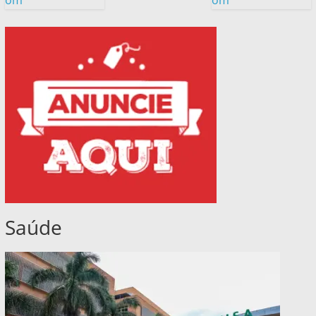
om
om
Saúde