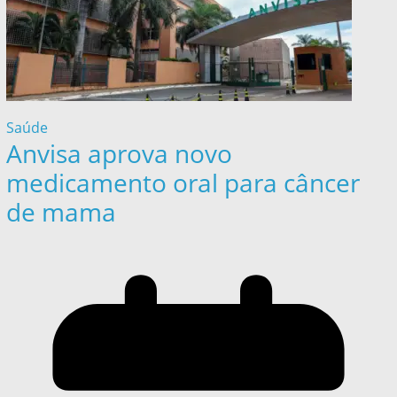
Saúde
Anvisa aprova novo
medicamento oral para câncer
de mama