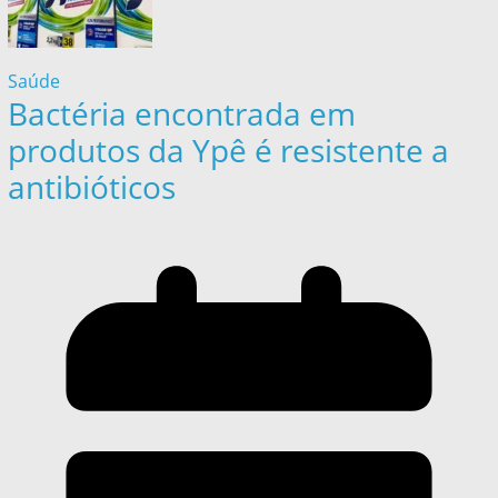
Saúde
Bactéria encontrada em
produtos da Ypê é resistente a
antibióticos