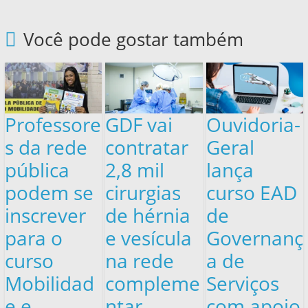
Você pode gostar também
Professore
GDF vai
Ouvidoria-
s da rede
contratar
Geral
pública
2,8 mil
lança
podem se
cirurgias
curso EAD
inscrever
de hérnia
de
para o
e vesícula
Governanç
curso
na rede
a de
Mobilidad
compleme
Serviços
e e
ntar
com apoio