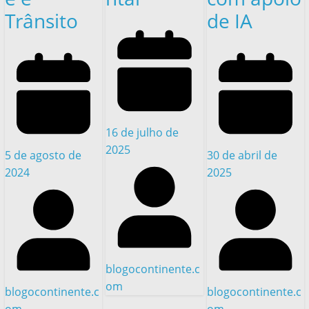
Trânsito
de IA
16 de julho de
2025
5 de agosto de
30 de abril de
2024
2025
blogocontinente.c
om
blogocontinente.c
blogocontinente.c