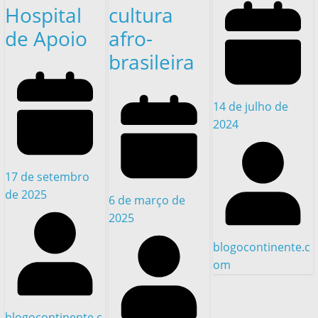
Hospital
cultura
de Apoio
afro-
brasileira
14 de julho de
2024
17 de setembro
de 2025
6 de março de
2025
blogocontinente.c
om
blogocontinente.c