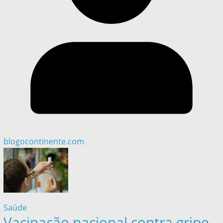
blogocontinente.com
Saúde
Vacinação nacional contra gripe