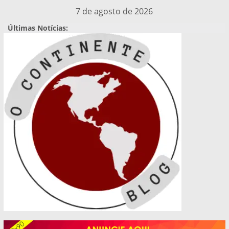
Pular
7 de agosto de 2026
para
Últimas Notícias:
o
conteúdo