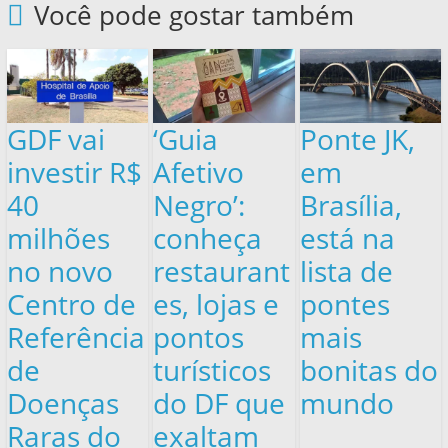
Você pode gostar também
GDF vai
‘Guia
Ponte JK,
investir R$
Afetivo
em
40
Negro’:
Brasília,
milhões
conheça
está na
no novo
restaurant
lista de
Centro de
es, lojas e
pontes
Referência
pontos
mais
de
turísticos
bonitas do
Doenças
do DF que
mundo
Raras do
exaltam