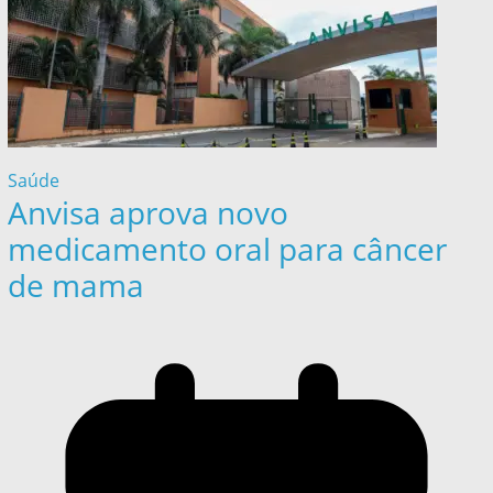
Saúde
Anvisa aprova novo
medicamento oral para câncer
de mama