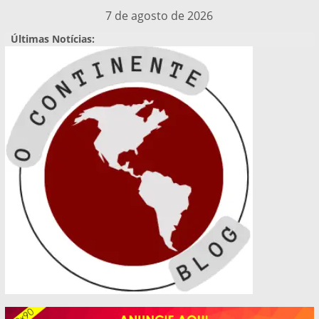
Pular
7 de agosto de 2026
para
Últimas Notícias:
o
conteúdo