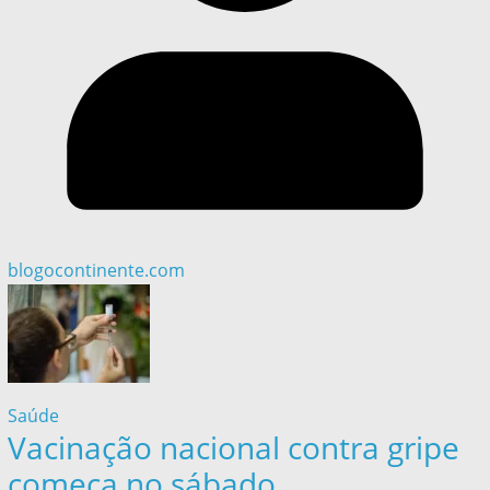
blogocontinente.com
Saúde
Vacinação nacional contra gripe
começa no sábado