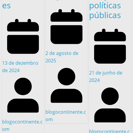
es
políticas
públicas
2 de agosto de
2025
13 de dezembro
de 2024
21 de junho de
2024
blogocontinente.c
om
blogocontinente.c
om
blogocontinente.c