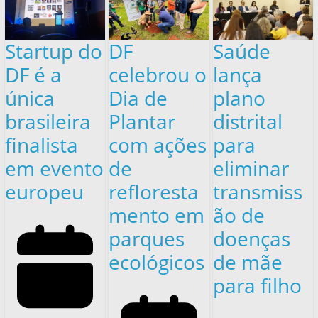
Startup do
DF
Saúde
DF é a
celebrou o
lança
única
Dia de
plano
brasileira
Plantar
distrital
finalista
com ações
para
em evento
de
eliminar
europeu
refloresta
transmiss
mento em
ão de
parques
doenças
ecológicos
de mãe
para filho