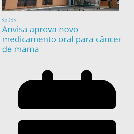
Saúde
Anvisa aprova novo
medicamento oral para câncer
de mama