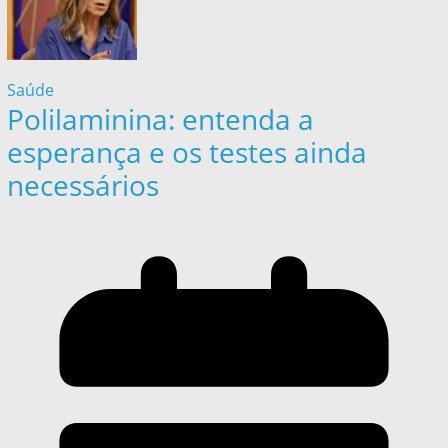
Saúde
Polilaminina: entenda a
esperança e os testes ainda
necessários