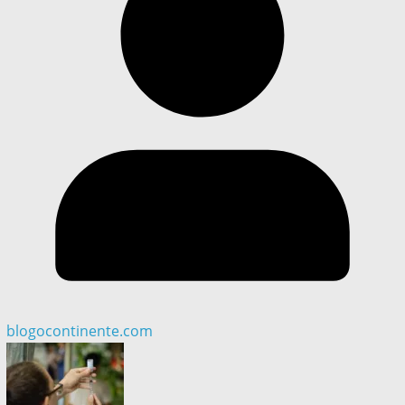
blogocontinente.com