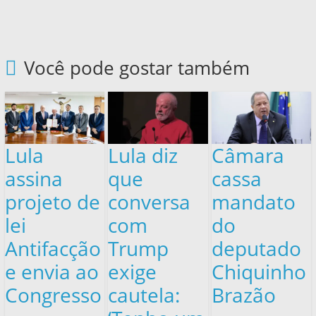
Você pode gostar também
Lula
Lula diz
Câmara
assina
que
cassa
projeto de
conversa
mandato
lei
com
do
Antifacção
Trump
deputado
e envia ao
exige
Chiquinho
Congresso
cautela:
Brazão