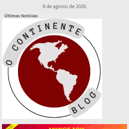
Pular
8 de agosto de 2026
para
Últimas Notícias:
o
conteúdo