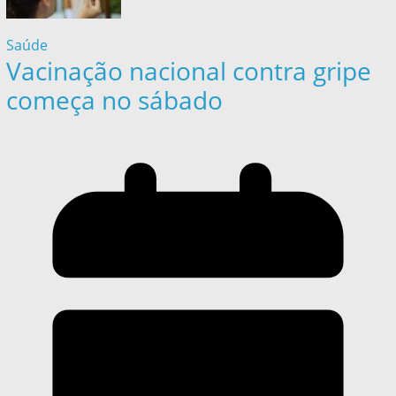
Saúde
Vacinação nacional contra gripe
começa no sábado