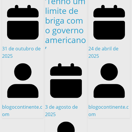
‘Tenho um
limite de
briga com
o governo
americano
’
31 de outubro de
24 de abril de
2025
2025
3 de agosto de
blogocontinente.c
blogocontinente.c
2025
om
om