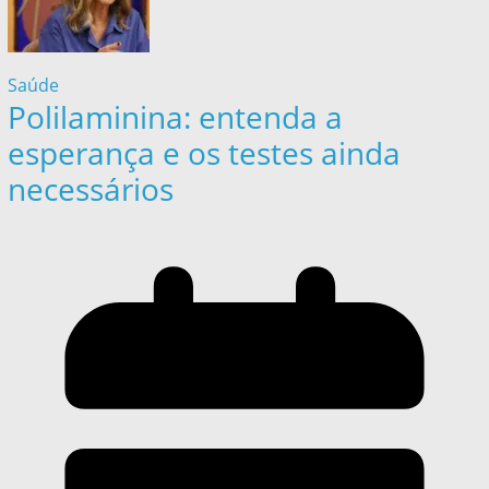
Saúde
Polilaminina: entenda a
esperança e os testes ainda
necessários