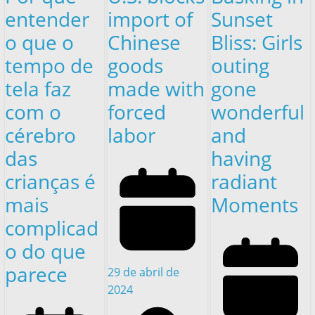
entender
import of
Sunset
o que o
Chinese
Bliss: Girls
tempo de
goods
outing
tela faz
made with
gone
com o
forced
wonderful
cérebro
labor
and
das
having
crianças é
radiant
mais
Moments
complicad
o do que
parece
29 de abril de
2024