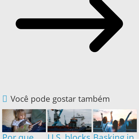
Você pode gostar também
Por que
U.S. blocks
Basking in