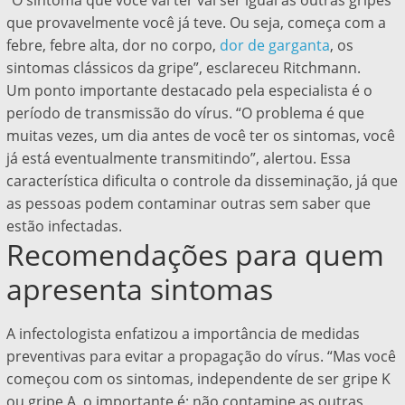
“O sintoma que você vai ter vai ser igual às outras gripes
que provavelmente você já teve. Ou seja, começa com a
febre, febre alta, dor no corpo,
dor de garganta
, os
sintomas clássicos da gripe”, esclareceu Ritchmann.
Um ponto importante destacado pela especialista é o
período de transmissão do vírus. “O problema é que
muitas vezes, um dia antes de você ter os sintomas, você
já está eventualmente transmitindo”, alertou. Essa
característica dificulta o controle da disseminação, já que
as pessoas podem contaminar outras sem saber que
estão infectadas.
Recomendações para quem
apresenta sintomas
A infectologista enfatizou a importância de medidas
preventivas para evitar a propagação do vírus. “Mas você
começou com os sintomas, independente de ser gripe K
ou gripe A, o importante é: não contamine as outras