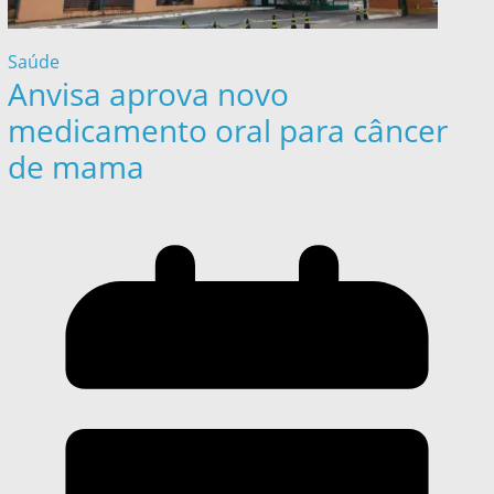
Saúde
Anvisa aprova novo
medicamento oral para câncer
de mama