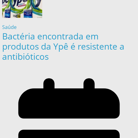
Saúde
Bactéria encontrada em
produtos da Ypê é resistente a
antibióticos