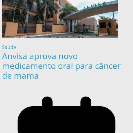
Saúde
Anvisa aprova novo
medicamento oral para câncer
de mama