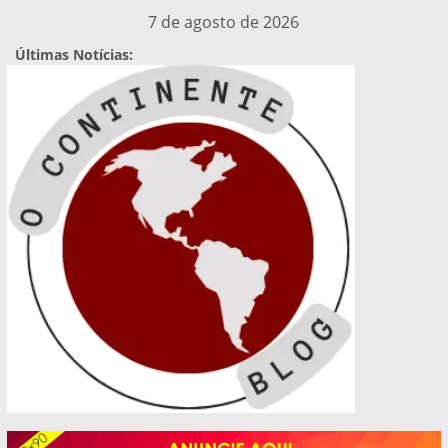
Pular
7 de agosto de 2026
para
Últimas Notícias:
o
conteúdo