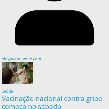
blogocontinente.com
Saúde
Vacinação nacional contra gripe
começa no sábado