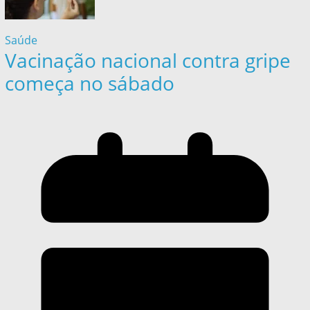
Saúde
Vacinação nacional contra gripe
começa no sábado