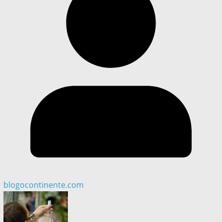
blogocontinente.com