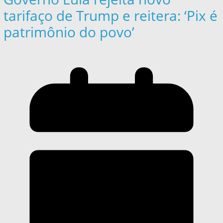
tarifaço de Trump e reitera: ‘Pix é
patrimônio do povo’