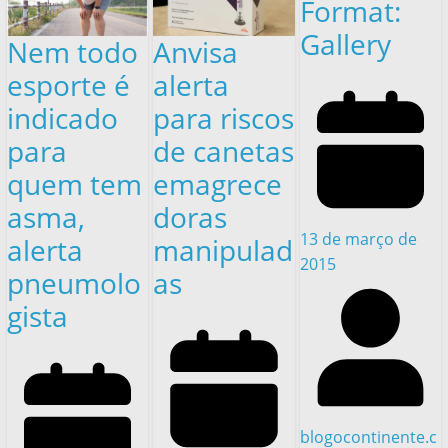
Format:
Gallery
Nem todo
Anvisa
esporte é
alerta
indicado
para riscos
para
de canetas
quem tem
emagrece
asma,
doras
13 de março de
alerta
manipulad
2015
pneumolo
as
gista
blogocontinente.c