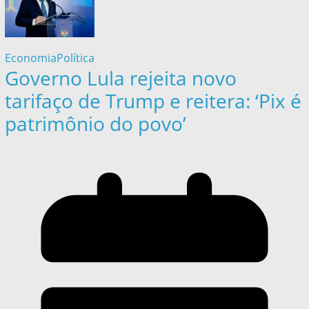
Economia
Política
Governo Lula rejeita novo
tarifaço de Trump e reitera: ‘Pix é
patrimônio do povo’