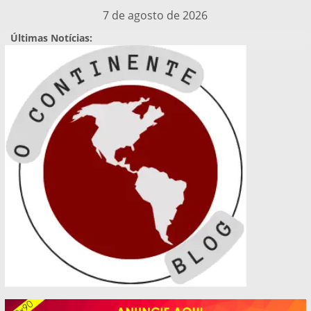
Pular
7 de agosto de 2026
para
Últimas Notícias:
o
conteúdo