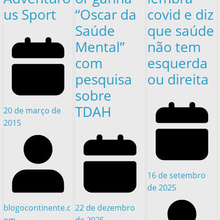
us Sport
“Oscar da
covid e diz
Saúde
que saúde
Mental”
não tem
com
esquerda
pesquisa
ou direita
sobre
TDAH
20 de março de
2015
16 de setembro
de 2025
22 de dezembro
blogocontinente.c
de 2025
om