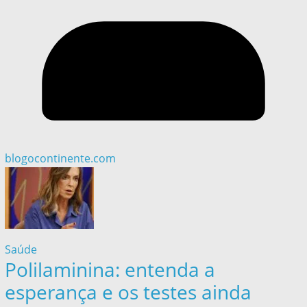
blogocontinente.com
Saúde
Polilaminina: entenda a
esperança e os testes ainda