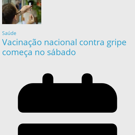
Saúde
Vacinação nacional contra gripe
começa no sábado