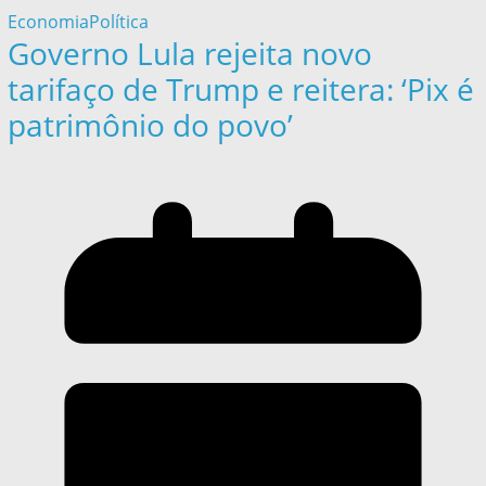
Economia
Política
Governo Lula rejeita novo
tarifaço de Trump e reitera: ‘Pix é
patrimônio do povo’