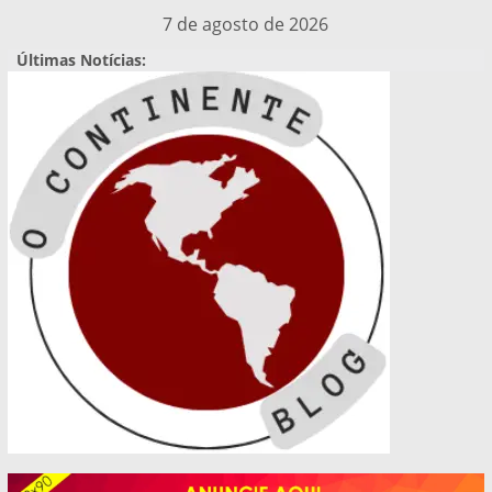
Pular
7 de agosto de 2026
para
Últimas Notícias:
o
conteúdo