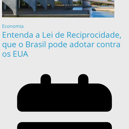
Economia
Entenda a Lei de Reciprocidade,
que o Brasil pode adotar contra
os EUA